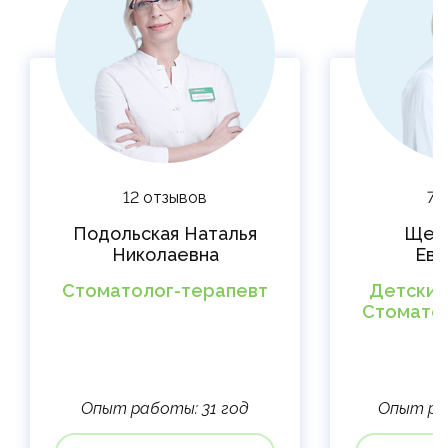
12 отзывов
7 
Подольская Наталья
Щер
Николаевна
Евг
Стоматолог-терапевт
Детский
Стомато
Опыт работы: 31 год
Опыт ра