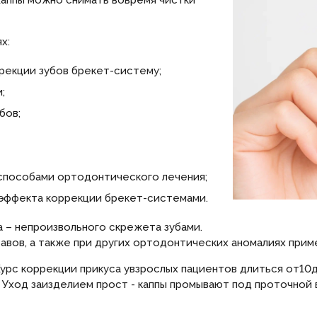
х:
рекции зубов брекет-систему;
;
бов;
способами ортодонтического лечения;
 эффекта коррекции брекет-системами.
 – непроизвольного скрежета зубами.
вов, а также при других ортодонтических аномалиях прим
урс коррекции прикуса увзрослых пациентов длиться от10д
Уход заизделием прост - каппы промывают под проточной