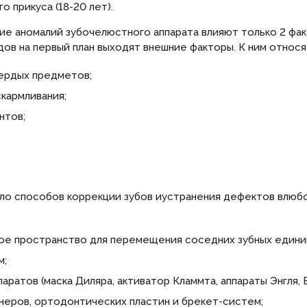
 прикуса (18-20 лет).
ие аномалий зубочелюстного аппарата влияют только 2 фак
ов на первый план выходят внешние факторы. К ним относя
вердых предметов;
кармливания;
нтов;
о способов коррекции зубов иустранения дефектов влюб
ое пространство для перемещения соседних зубных едини
м;
аратов (маска Диляра, активатор Кламмта, аппараты Энгля, 
йнеров, ортодонтических пластин и брекет-систем;