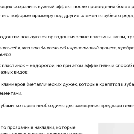
яющих сохранить нужный эффект после проведения более р
 его поформе иразмеру под другие элементы зубного ряда;
донтии пользуются ортодонтические пластины, каппы, тр
оить себя, что это длительный и кропотливый процесс, требую
ента.
пластинок – недорогой, но при этом эффективный способ
азных видов:
 кламмеров (металлических дужек, которые крепятся к зуба
лементами.
 зубами, которые необходимы для замещения предварительн
Это прозрачные накладки, которые
Каппы можно снимать вовремя чистки