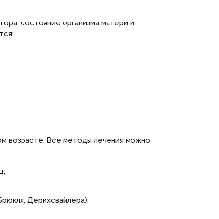
тора: состояние организма матери и
тся:
ом возрасте. Все методы лечения можно
ц;
Брюкля, Дерихсвайлера);