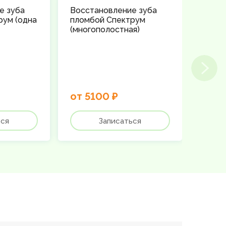
е зуба
Восстановление зуба
Части
рум (одна
пломбой Спектрум
съемн
(многополостная)
от 5100 ₽
от 3
ься
Записаться