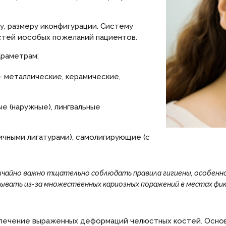
у, размеру иконфигурации. Систему
тей иособых пожеланий пациентов.
раметрам:
– металлические, керамические,
е (наружные), лингвальные
ичными лигатурами), самолигирующие (с
ычайно важно тщательно соблюдать правила гигиены, особенно
ывать из-за множественных кариозных поражений в местах фик
ечение выраженных деформаций челюстных костей. Основ