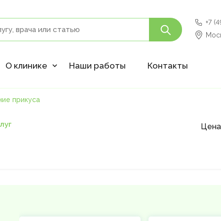
+7 (
Моск
О клинике
Наши работы
Контакты
ние прикуса
слуг
Цена