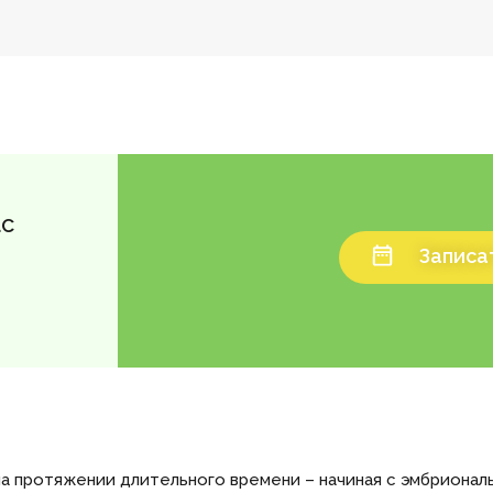
ас
Записат
а протяжении длительного времени – начиная с эмбрионал