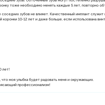
оседние зубы. Обточенные зубы могут постепенно разрушат
ронку тоже необходимо менять каждые 5 лет, повторно обт
е соседних зубов не влияет. Качественный имплант служит 
коронки 10-12 лет и даже больше, если использована вин
0 лет!
, что моя улыбка будет радовать меня и окружающих.
трясающий профессионализм!