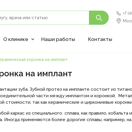
+7 (
Моск
О клинике
Наши работы
Контакты
рамическая коронка на имплант
ронка на имплант
нтации зуба. Зубной протез на импланте состоит из титано
, соединительной части между имплантом и коронкой. Мета
кой стоимости, так как керамические и циркониевые корон
й каркас из специального сплава, как правило, кобальта и
а. Иногда применяются более дорогие сплавы, например, на