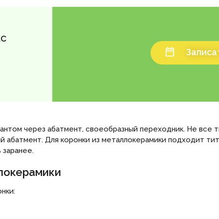
ас
Записат
антом через абатмент, своеобразный переходник. Не все 
 абатмент. Для коронки из металлокерамики подходит тит
 заранее.
ллокерамики
нки: