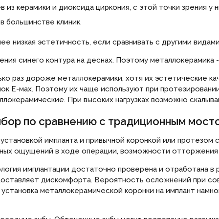
 из керамики и диоксида циркония, с этой точки зрения у 
 в большинстве клиник.
е низкая эстетичность, если сравнивать с другими видами
ения синего контура на деснах. Поэтому металлокерамика 
ько раз дороже металлокерамики, хотя их эстетические ка
нок Е-мах. Поэтому их чаще используют при протезировании
ллокерамические. При высоких нагрузках возможно скалыва
выбор по сравнению с традиционным мос
установкой импланта и привычной коронкой или протезом с
нных ощущений в ходе операции, возможности отторжения 
логия имплантации достаточно проверена и отработана в 
оставляет дискомфорта. Вероятность осложнений при сов
 установка металлокерамической коронки на имплант намн