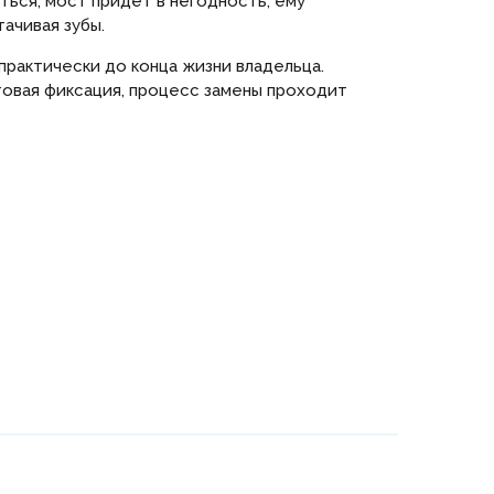
ься, мост придет в негодность, ему
ачивая зубы.
практически до конца жизни владельца.
товая фиксация, процесс замены проходит