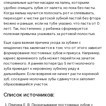
специальные щетки-насадки на палец, которыми
удобно очищать зубик от налета, но пока без пасты.
Когда малыш научится полоскать рот и сплевывать,
переходят к чистке детской зубной пастой без фтора
(можно и раньше, если на тубе указано, что паста от 0
лет). Так, постепенно, у ребенка сформируется
полезная привычка ухаживать за ротовой полостью.
Еще одна важная причина ухода за зубами с
младенчества заключается в том, что от этого зависит
формирование постоянных зубов и прикуса. Например,
кариес временного зуба может перейти на зачаток
постоянного. А ранняя потеря (до 5 лет) молочного
зуба приведет к неровному зубному ряду в
дальнейшем. Если вовремя не начнет расти коренной
зуб, соседние молочные зубы сдвинутся и заполнят
образовавшийся участок.
Список источников:
Плигина Е. В. Прорезывание постоянных зубов у